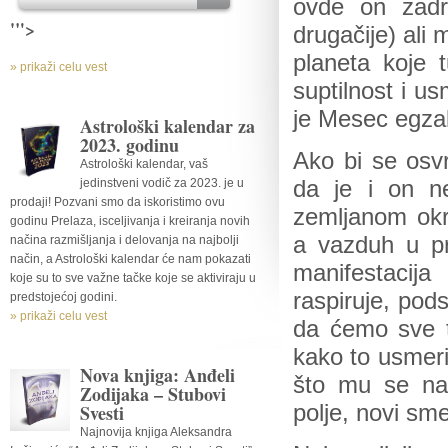
ovde on zadr
'">
drugačije) ali 
planeta koje 
» prikaži celu vest
suptilnost i 
je Mesec egzal
Astrološki kalendar za
2023. godinu
Ako bi se osv
Astrološki kalendar, vaš
jedinstveni vodič za 2023. je u
da je i on ne
prodaji! Pozvani smo da iskoristimo ovu
zemljanom okr
godinu Prelaza, isceljivanja i kreiranja novih
a vazduh u pri
načina razmišljanja i delovanja na najbolji
način, a Astrološki kalendar će nam pokazati
manifestacij
koje su to sve važne tačke koje se aktiviraju u
raspiruje, pods
predstojećoj godini.
» prikaži celu vest
da ćemo sve to
kako to usmeri
Nova knjiga: Anđeli
što mu se nađ
Zodijaka – Stubovi
Svesti
polje, novi sme
Najnovija knjiga Aleksandra