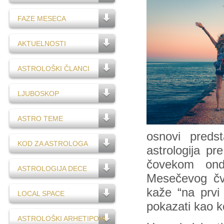
FAZE MESECA
AKTUELNOSTI
ASTROLOŠKI ČLANCI
LJUBOSKOP
ASTRO TEME
osnovi preds
KOD ZA ASTROLOGA
astrologija pr
čovekom ond
ASTROLOGIJA DECE
Mesečevog čvo
kaže “na prvi 
LOCAL SPACE
pokazati kao k
ASTROLOŠKI ARHETIPOVI