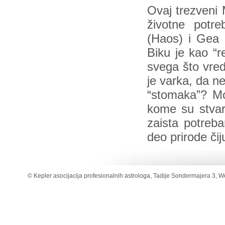
Ovaj trezveni 
životne potre
(Haos) i Gea 
Biku je kao “r
svega što vred
je varka, da ne
“stomaka”? Mož
kome su stvari
zaista potreba
deo prirode či
© Kepler asocijacija profesionalnih astrologa, Tadije Sondermajera 3, W