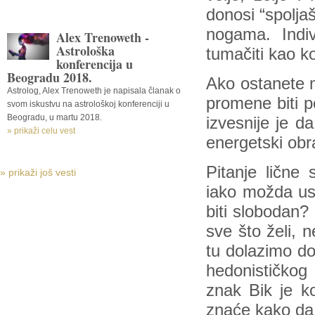
donosi “spolja
nogama. Indiv
Alex Trenoweth -
Astrološka
tumačiti kao ko
konferencija u
Beogradu 2018.
Ako ostanete m
Astrolog, Alex Trenoweth je napisala članak o
promene biti po
svom iskustvu na astrološkoj konferenciji u
Beogradu, u martu 2018.
izvesnije je d
» prikaži celu vest
energetski obr
Pitanje lične
» prikaži još vesti
iako možda ust
biti slobodan?
sve što želi, 
tu dolazimo do
hedonističko
znak Bik je k
znaće kako da 