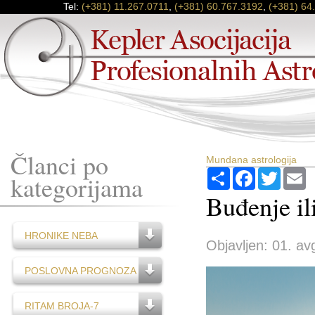
Tel:
(+381) 11.267.0711
,
(+381) 60.767.3192
,
(+381) 64
Članci po
Mundana astrologija
Podijeli
Facebook
Twitter
E
kategorijama
Buđenje il
HRONIKE NEBA
Objavljen: 01. av
POSLOVNA PROGNOZA
RITAM BROJA-7