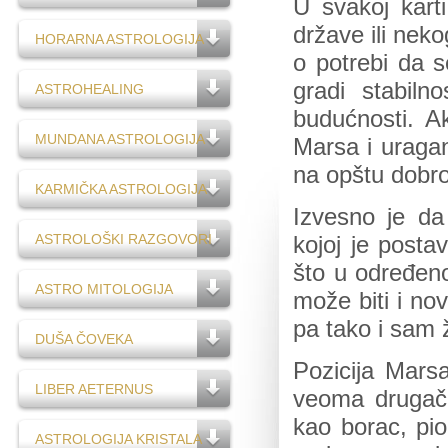
U svakoj karti
države ili nek
HORARNA ASTROLOGIJA
o potrebi da s
gradi stabiln
ASTROHEALING
budućnosti. Ak
MUNDANA ASTROLOGIJA
Marsa i uragan
na opštu dobro
KARMIČKA ASTROLOGIJA
Izvesno je da
ASTROLOŠKI RAZGOVORI
kojoj je posta
što u određenoj
ASTRO MITOLOGIJA
može biti i no
pa tako i sam 
DUŠA ČOVEKA
Pozicija Mars
LIBER AETERNUS
veoma drugačij
kao borac, pio
ASTROLOGIJA KRISTALA