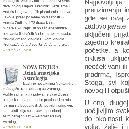
Najpovoljnij
Imširagića “Anđeli Zodijaka – Stubovi Svesti”
detaljno objašnjava astrološku vezu između
preuzimanju in
Anđela i odgovarajućih planetarnih kodova.
gde se ovaj a
Takođe, pored posebne povezanosti 72
Anđela Zodijaka i 72 draga kamena /
zadovoljavate 
minerala – u knjizi su objašnjene tehnike
uključeni prija
otkrivanja 5 ključnih Anđela za svaku osobu:
Anđela Zvezde, Anđela Čuvara, Anđela
zajedno kreira
Prelaza, Anđela Višeg Ja i Anđela Poruke.
početke, a ko
» prikaži celu vest
ciklusa uklj
neočekivani ili
NOVA KNJIGA:
Reinkarnacijska
prodrma, ispr
Astrologija
Stoga, svi koj
Izašla je nova knjiga Aleksandra
Imširagića ''Reinkarnacijska Astrologija''.
novog ili otpu
Pođite sa nama na putovanje vaše Duše i
otkrijte kako da promenite prošlost i kreirate
U onoj drugoj
još sjajniju budućnost. Svi potrebni odgovori,
uočljivijim sv
kao i alati, kriju se u sasvim posebnoj
astrološkoj oblasti – Reinkarnacijskoj
do okolnosti 
Astrologiji.
volje, želje 
» prikaži celu vest