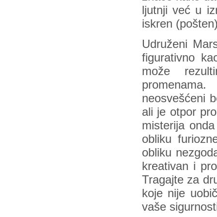
ljutnji već u 
iskren (pošten
Udruženi Mars
figurativno k
može rezult
promenama. 
neosvešćeni be
ali je otpor p
misterija onda
obliku furiozn
obliku nezgoda
kreativan i pr
Tragajte za dr
koje nije uobi
vaše sigurnosti