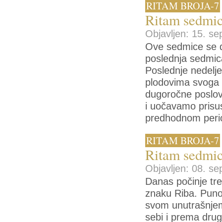
RITAM BROJA-7
Ritam sedmic
Objavljen: 15. se
Ove sedmice se d
poslednja sedmic
Poslednje nedelje 
plodovima svoga r
dugoročne poslov
i uočavamo prisus
predhodnom peri
RITAM BROJA-7
Ritam sedmic
Objavljen: 08. se
Danas počinje tr
znaku Riba. Puno 
svom unutrašnjem
sebi i prema drug