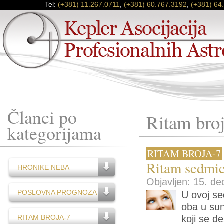
Tel:
(+381) 11.267.0711
,
(+381) 60.767.3192
,
(+381) 64
Članci po
Ritam bro
kategorijama
RITAM BROJA-7
Ritam sedmic
HRONIKE NEBA
Objavljen: 15. de
POSLOVNA PROGNOZA
U ovoj se
oba u sun
RITAM BROJA-7
koji se d