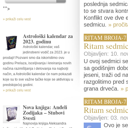
poslednja sedmica
'">
to se stvara kont
Konflikt ove dve e
» prikaži celu vest
sedmicu.
» pročit
Astrološki kalendar za
RITAM BROJA-7
2023. godinu
Ritam sedmic
Astrološki kalendar, vaš
jedinstveni vodič za 2023. je u
Objavljen: 10. no
prodaji! Pozvani smo da iskoristimo ovu
U ovoj sedmici s
godinu Prelaza, isceljivanja i kreiranja novih
sa godišnjim dob
načina razmišljanja i delovanja na najbolji
jeseni, traži od 
način, a Astrološki kalendar će nam pokazati
koje su to sve važne tačke koje se aktiviraju u
razgolitimo pred
predstojećoj godini.
grana drveća.
» p
» prikaži celu vest
RITAM BROJA-7
Nova knjiga: Anđeli
Ritam sedmic
Zodijaka – Stubovi
Svesti
Objavljen: 03. no
Najnovija knjiga Aleksandra
Ovo je se