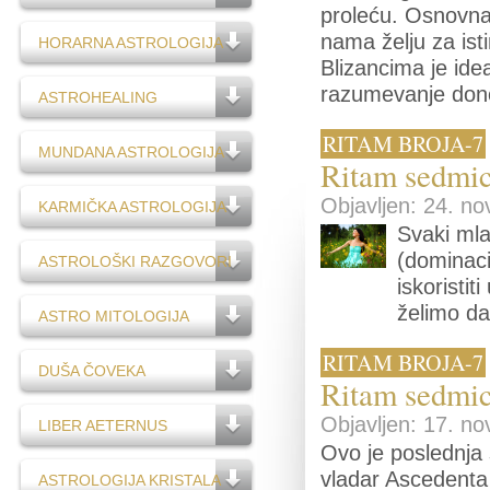
proleću. Osnovna 
nama želju za is
HORARNA ASTROLOGIJA
Blizancima je id
razumevanje dono
ASTROHEALING
RITAM BROJA-7
MUNDANA ASTROLOGIJA
Ritam sedmice
Objavljen: 24. no
KARMIČKA ASTROLOGIJA
Svaki mla
(dominacij
ASTROLOŠKI RAZGOVORI
iskoristit
želimo d
ASTRO MITOLOGIJA
RITAM BROJA-7
DUŠA ČOVEKA
Ritam sedmic
Objavljen: 17. no
LIBER AETERNUS
Ovo je poslednja
vladar Ascedenta
ASTROLOGIJA KRISTALA