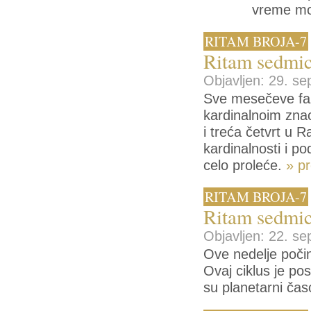
vreme mo
RITAM BROJA-7
Ritam sedmic
Objavljen: 29. se
Sve mesečeve faz
kardinalnoim zna
i treća četvrt u R
kardinalnosti i po
celo proleće.
» pr
RITAM BROJA-7
Ritam sedmic
Objavljen: 22. se
Ove nedelje počin
Ovaj ciklus je po
su planetarni časo