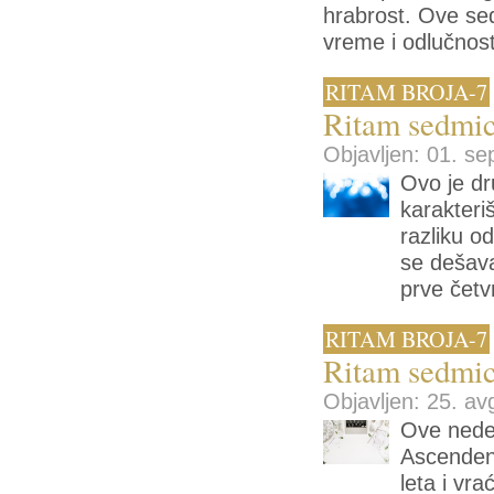
hrabrost. Ove sed
vreme i odlučnos
RITAM BROJA-7
Ritam sedmic
Objavljen: 01. se
Ovo je dr
karakteri
razliku o
se dešava
prve četvr
RITAM BROJA-7
Ritam sedmic
Objavljen: 25. av
Ove nedelj
Ascendent
leta i vr