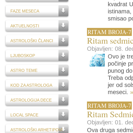
kvadrat U
istinama, 
FAZE MESECA
smisao p
AKTUELNOSTI
RITAM BROJA-7
Ritam sedmic
ASTROLOŠKI ČLANCI
Objavljen: 08. de
LJUBOSKOP
Ovo je tr
počinje p
punog do 
ASTRO TEME
Treba odp
jer od sol
KOD ZA ASTROLOGA
meseci.
»
ASTROLOGIJA DECE
RITAM BROJA-7
Ritam Sedmic
LOCAL SPACE
Objavljen: 01. de
Ova druga sedmica
ASTROLOŠKI ARHETIPOVI