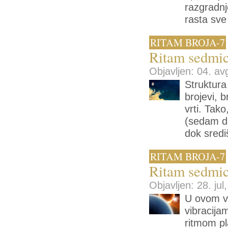
razgradnj
rasta sv
RITAM BROJA-7
Ritam sedmic
Objavljen: 04. av
Struktura
brojevi, 
vrti. Tak
(sedam da
dok sredi
RITAM BROJA-7
Ritam sedmic
Objavljen: 28. jul
U ovom v
vibracija
ritmom pl