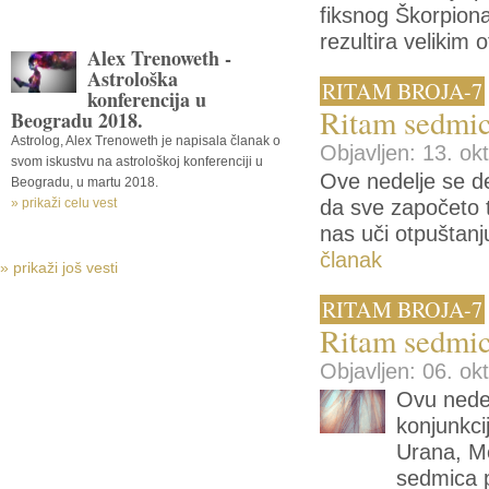
fiksnog Škorpiona
rezultira velikim
Alex Trenoweth -
Astrološka
RITAM BROJA-7
konferencija u
Ritam sedmic
Beogradu 2018.
Astrolog, Alex Trenoweth je napisala članak o
Objavljen: 13. ok
svom iskustvu na astrološkoj konferenciji u
Ove nedelje se d
Beogradu, u martu 2018.
» prikaži celu vest
da sve započeto t
nas uči otpuštanj
članak
» prikaži još vesti
RITAM BROJA-7
Ritam sedmic
Objavljen: 06. ok
Ovu nede
konjunkc
Urana, Me
sedmica p