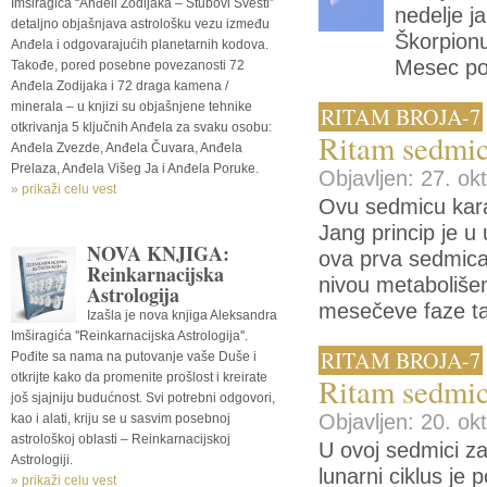
Imširagića “Anđeli Zodijaka – Stubovi Svesti”
nedelje j
detaljno objašnjava astrološku vezu između
Škorpion
Anđela i odgovarajućih planetarnih kodova.
Mesec po
Takođe, pored posebne povezanosti 72
Anđela Zodijaka i 72 draga kamena /
minerala – u knjizi su objašnjene tehnike
RITAM BROJA-7
otkrivanja 5 ključnih Anđela za svaku osobu:
Ritam sedmic
Anđela Zvezde, Anđela Čuvara, Anđela
Prelaza, Anđela Višeg Ja i Anđela Poruke.
Objavljen: 27. ok
» prikaži celu vest
Ovu sedmicu kara
Jang princip je u
NOVA KNJIGA:
ova prva sedmic
Reinkarnacijska
nivou metaboliše
Astrologija
mesečeve faze ta 
Izašla je nova knjiga Aleksandra
Imširagića ''Reinkarnacijska Astrologija''.
RITAM BROJA-7
Pođite sa nama na putovanje vaše Duše i
otkrijte kako da promenite prošlost i kreirate
Ritam sedmic
još sjajniju budućnost. Svi potrebni odgovori,
Objavljen: 20. ok
kao i alati, kriju se u sasvim posebnoj
astrološkoj oblasti – Reinkarnacijskoj
U ovoj sedmici za
Astrologiji.
lunarni ciklus je
» prikaži celu vest