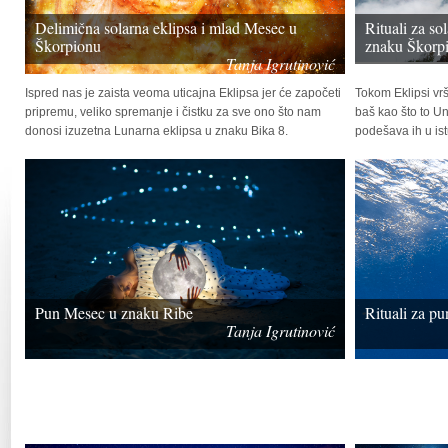
Delimična solarna eklipsa i mlad Mesec u
Rituali za so
Škorpionu
znaku Škorp
Tanja Igrutinović
Ispred nas je zaista veoma uticajna Eklipsa jer će započeti
Tokom Eklipsi vr
pripremu, veliko spremanje i čistku za sve ono što nam
baš kao što to U
donosi izuzetna Lunarna eklipsa u znaku Bika 8.
podešava ih u istu
Pun Mesec u znaku Ribe
Rituali za p
Tanja Igrutinović