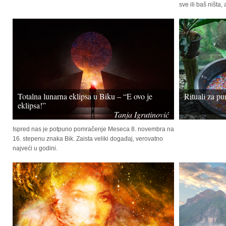
sve ili baš ništa, a
Totalna lunarna eklipsa u Biku – “E ovo je
Rituali za p
eklipsa!”
Tanja Igrutinović
Ispred nas je potpuno pomračenje Meseca 8. novembra na
16. stepenu znaka Bik. Zaista veliki događaj, verovatno
najveći u godini.