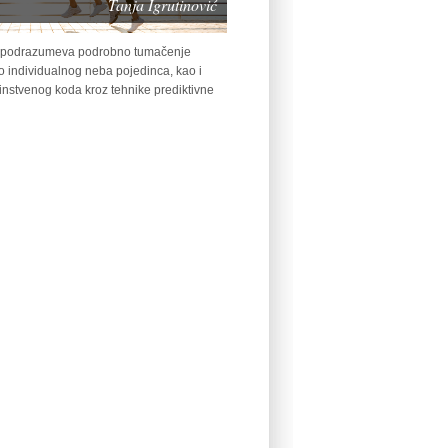
Tanja Igrutinović
m podrazumeva podrobno tumačenje
 individualnog neba pojedinca, kao i
instvenog koda kroz tehnike prediktivne