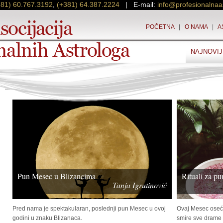
381) 60.767.3192
,
(+381) 64.387.2224
| E-mail:
info@profesionalnaa
POČETNA
|
O NAMA
|
A
NAJNOVIJ
Pun Mesec u Blizancima
Rituali za p
Tanja Igrutinović
Pred nama je spektakularan, poslednji pun Mesec u ovoj
Ovaj Mesec oseća
godini u znaku Blizanaca.
smire sve drame i 