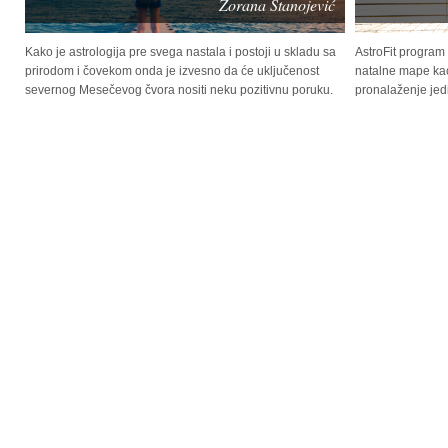
Zorana Stanojević
Kako je astrologija pre svega nastala i postoji u skladu sa
AstroFit progra
prirodom i čovekom onda je izvesno da će uključenost
natalne mape kao
severnog Mesečevog čvora nositi neku pozitivnu poruku.
pronalaženje jed
astrologije.