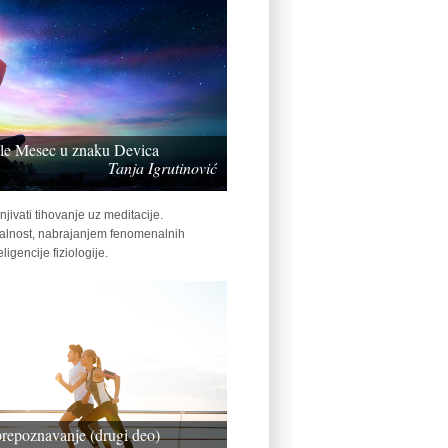
ale Mesec u znaku Devica
Tanja Igrutinović
njivati tihovanje uz meditacije.
valnost, nabrajanjem fenomenalnih
ligencije fiziologije.
prepoznavanje (drugi deo)