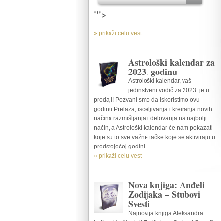
'">
» prikaži celu vest
Astrološki kalendar za
2023. godinu
Astrološki kalendar, vaš
jedinstveni vodič za 2023. je u
prodaji! Pozvani smo da iskoristimo ovu
godinu Prelaza, isceljivanja i kreiranja novih
načina razmišljanja i delovanja na najbolji
način, a Astrološki kalendar će nam pokazati
koje su to sve važne tačke koje se aktiviraju u
predstojećoj godini.
» prikaži celu vest
Nova knjiga: Anđeli
Zodijaka – Stubovi
Svesti
Najnovija knjiga Aleksandra