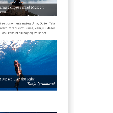
larnu eklipsu i mlad Mesec u
iona
Tanja Igrutinović
ši se poravnanje našeg Uma, Duše i Tela
niverzum radi kroz Sunce, Zemlju i Mesec,
 osu kako bi bili najbolji za sebe!
un Mesec u znaku Ribe
Tanja Igrutinović