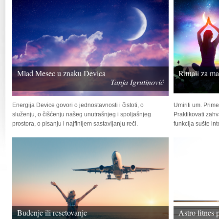
Mlad Mesec u znaku Devica
Rituali za m
Tanja Igrutinović
Energija Device govori o jednostavnosti i čistoti, o
Umiriti um. Prime
služenju, o čišćenju našeg unutrašnjeg i spoljašnjeg
Praktikovati zah
prostora, o pisanju i najfinijem sastavljanju reči.
funkcija sušte inte
Buđenje ili resetovanje
Astro fitnes 