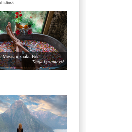
li istinski!
un Mesec u znaku Bik
Tanja Igrutinović