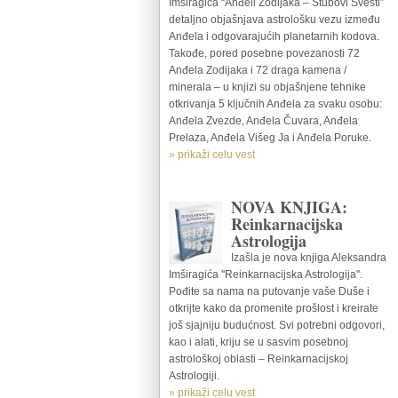
Imširagića “Anđeli Zodijaka – Stubovi Svesti”
detaljno objašnjava astrološku vezu između
Anđela i odgovarajućih planetarnih kodova.
Takođe, pored posebne povezanosti 72
Anđela Zodijaka i 72 draga kamena /
minerala – u knjizi su objašnjene tehnike
otkrivanja 5 ključnih Anđela za svaku osobu:
Anđela Zvezde, Anđela Čuvara, Anđela
Prelaza, Anđela Višeg Ja i Anđela Poruke.
» prikaži celu vest
NOVA KNJIGA:
Reinkarnacijska
Astrologija
Izašla je nova knjiga Aleksandra
Imširagića ''Reinkarnacijska Astrologija''.
Pođite sa nama na putovanje vaše Duše i
otkrijte kako da promenite prošlost i kreirate
još sjajniju budućnost. Svi potrebni odgovori,
kao i alati, kriju se u sasvim posebnoj
astrološkoj oblasti – Reinkarnacijskoj
Astrologiji.
» prikaži celu vest