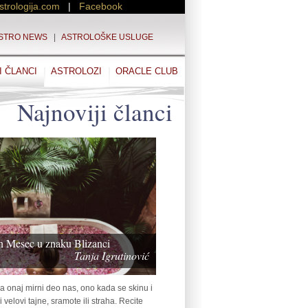
strologija.com
|
Facebook
STRO NEWS
|
ASTROLOŠKE USLUGE
I ČLANCI
ASTROLOZI
ORACLE CLUB
Najnoviji članci
un Mesec u znaku Blizanci
Tanja Igrutinović
 onaj mirni deo nas, ono kada se skinu i
velovi tajne, sramote ili straha. Recite