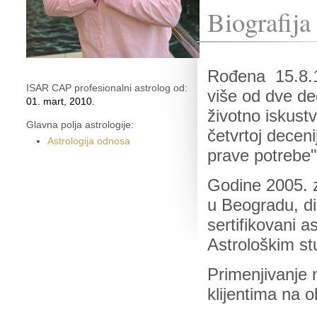
Biografija
Rođena 15.8.19
ISAR CAP profesionalni astrolog od:
više od dve dec
01. mart, 2010.
životno iskus
Glavna polja astrologije:
četvrtoj deceni
Astrologija odnosa
prave potrebe"
Godine 2005. za
u Beogradu, di
sertifikovani 
Astrološkim st
Primenjivanje 
klijentima na 