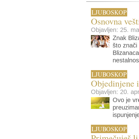
LJUBOSKOP
Osnovna vešti
Objavljen: 25. ma
Znak Bliz
što znači
Blizanaca
nestalnos
LJUBOSKOP
Objedinjene in
Objavljen: 20. apr
Ovo je v
preuziman
ispunjen
LJUBOSKOP
Primečuješ 