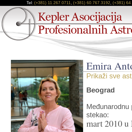
Tel:
(+381) 11.267.0711
,
(+381) 60.767.3192
,
(+381) 64
Emira Ant
Prikaži sve as
Beograd
Međunarodnu pr
stekao:
mart 2010 u 