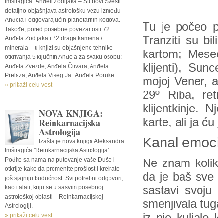
Imširagića “Anđeli Zodijaka – Stubovi Svesti”
detaljno objašnjava astrološku vezu između
Anđela i odgovarajućih planetarnih kodova.
Tu je počeo pr
Takođe, pored posebne povezanosti 72
Tranziti su b
Anđela Zodijaka i 72 draga kamena /
minerala – u knjizi su objašnjene tehnike
kartom; Mesec
otkrivanja 5 ključnih Anđela za svaku osobu:
klijenti), Su
Anđela Zvezde, Anđela Čuvara, Anđela
Prelaza, Anđela Višeg Ja i Anđela Poruke.
mojoj Vener, a
» prikaži celu vest
29º Riba, re
klijentkinje.
NOVA KNJIGA:
karte, ali ja ću
Reinkarnacijska
Astrologija
Kanal emoci
Izašla je nova knjiga Aleksandra
Imširagića ''Reinkarnacijska Astrologija''.
Pođite sa nama na putovanje vaše Duše i
Ne znam koliko
otkrijte kako da promenite prošlost i kreirate
da je baš sve
još sjajniju budućnost. Svi potrebni odgovori,
kao i alati, kriju se u sasvim posebnoj
sastavi svoju
astrološkoj oblasti – Reinkarnacijskoj
smenjivala tug
Astrologiji.
iz nje kuljalo
» prikaži celu vest