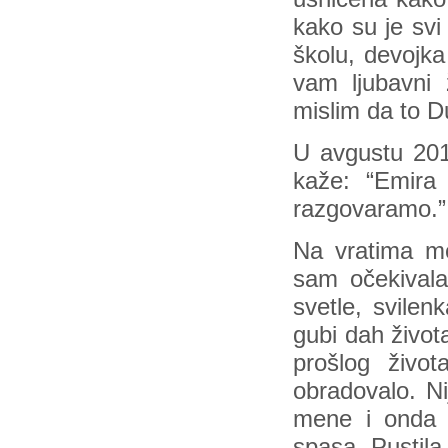
kako su je svi
školu, devojka
vam ljubavni 
mislim da to D
U avgustu 201
kaže: “Emira
razgovaramo.”
Na vratima mo
sam očekivala
svetle, svilen
gubi dah život
prošlog život
obradovalo. Ni
mene i onda 
spasa. Pustila