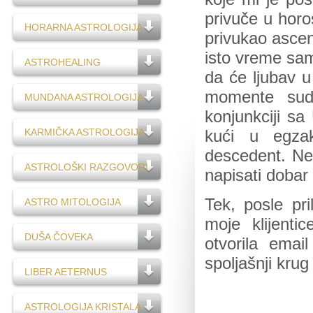
privuče u horo
HORARNA ASTROLOGIJA
privukao ascen
isto vreme sam
ASTROHEALING
da će ljubav u
momente sudb
MUNDANA ASTROLOGIJA
konjunkciji sa
KARMIČKA ASTROLOGIJA
kući u egza
descedent. Ne
ASTROLOŠKI RAZGOVORI
napisati dobar
Tek, posle pr
ASTRO MITOLOGIJA
moje klijent
DUŠA ČOVEKA
otvorila email
spoljašnji krug
LIBER AETERNUS
ASTROLOGIJA KRISTALA