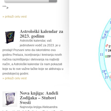
'">
» prikaži celu vest
Astrološki kalendar za
2023. godinu
Astrološki kalendar, vaš
jedinstveni vodič za 2023. je u
prodaji! Pozvani smo da iskoristimo ovu
godinu Prelaza, isceljivanja i kreiranja novih
načina razmišljanja i delovanja na najbolji
način, a Astrološki kalendar će nam pokazati
koje su to sve važne tačke koje se aktiviraju u
predstojećoj godini.
» prikaži celu vest
Nova knjiga: Anđeli
Zodijaka – Stubovi
Svesti
Najnovija knjiga Aleksandra