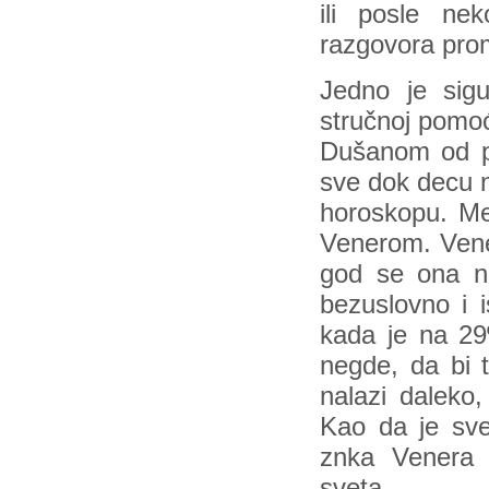
ili posle nek
razgovora prome
Jedno je sig
stručnoj pomoć
Dušanom od po
sve dok decu n
horoskopu. Me
Venerom. Vene
god se ona na
bezuslovno i 
kada je na 29º
negde, da bi 
nalazi daleko,
Kao da je sve
znka Venera 
sveta…