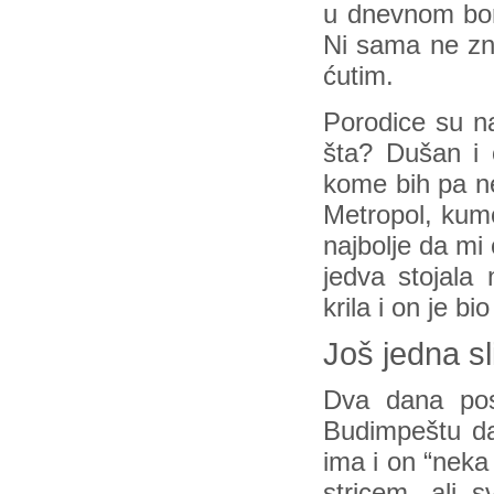
u dnevnom bor
Ni sama ne zna
ćutim.
Porodice su na
šta? Dušan i 
kome bih pa ne
Metropol, kumo
najbolje da mi
jedva stojala
krila i on je 
Još jedna s
Dva dana pos
Budimpeštu da
ima i on “nek
stricem, ali