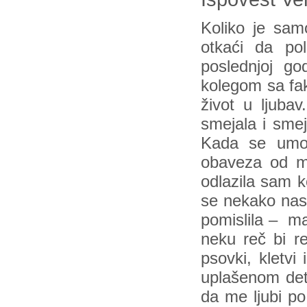
Koliko je sam
otkaći da po
poslednjoj go
kolegom sa fak
život u ljubav
smejala i smej
Kada se umor
obaveza od ma
odlazila sam 
se nekako nasm
pomislila – ma
neku reč bi r
psovki, kletv
uplašenom dete
da me ljubi po 