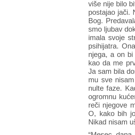
više nije bilo 
postajao jači.
Bog. Predavala
smo ljubav do
imala svoje st
psihijatra. On
njega, a on bi
kao da me prvi
Ja sam bila dos
mu sve nisam g
nulte faze. Ka
ogromnu kućer
reči njegove m
O, kako bih jo
Nikad nisam uš
“Mesec dana p