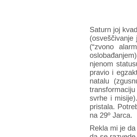
Saturn joj kva
(osveščivanje 
(“zvono alarm
oslobađanjem)
njenom statusu
pravio i egza
natalu (zgus
transformacij
svrhe i misije)
pristala. Potre
na 29º Jarca.
Rekla mi je da
da se razvede