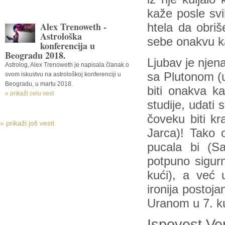
kaže posle svi
Alex Trenoweth -
htela da obri
Astrološka
sebe onakvu k
konferencija u
Beogradu 2018.
Ljubav je njen
Astrolog, Alex Trenoweth je napisala članak o
sa Plutonom (u
svom iskustvu na astrološkoj konferenciji u
Beogradu, u martu 2018.
biti onakva ka
» prikaži celu vest
studije, udati
čoveku biti kr
» prikaži još vesti
Jarca)! Tako o
pucala bi (Sa
potpuno sigur
kući), a već
ironija postoj
Uranom u 7. ku
Ispovest Ve