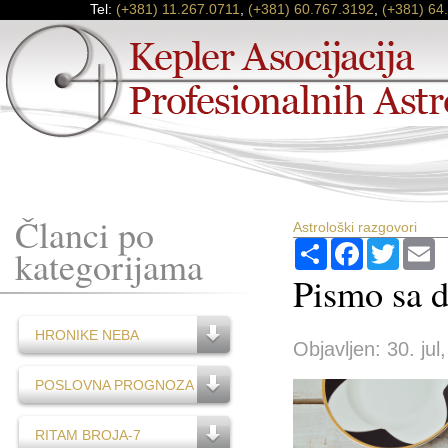
Tel:
(+381) 11.267.0711
,
(+381) 60.767.3192
,
(+381) 64
Članci po
Astrološki razgovori
Podijeli
Facebook
Twitter
E
kategorijama
Pismo sa d
HRONIKE NEBA
Objavljen: 30. jul
POSLOVNA PROGNOZA
RITAM BROJA-7