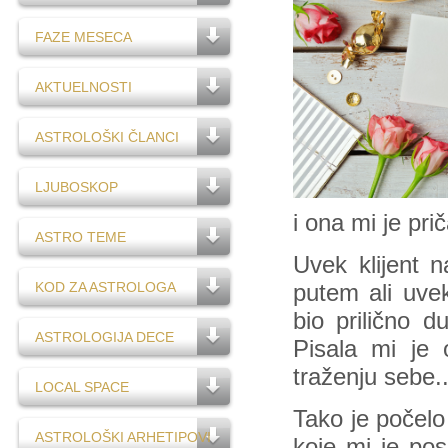
FAZE MESECA
AKTUELNOSTI
ASTROLOŠKI ČLANCI
LJUBOSKOP
i ona mi je pri
ASTRO TEME
Uvek klijent 
KOD ZA ASTROLOGA
putem ali uve
bio prilično 
ASTROLOGIJA DECE
Pisala mi je 
traženju sebe..
LOCAL SPACE
Tako je počelo
ASTROLOŠKI ARHETIPOVI
koje mi je po