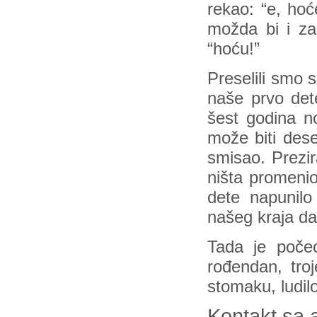
rekao: “e, hoć
možda bi i za
“hoću!”
Preselili smo 
naše prvo det
šest godina 
može biti dese
smisao. Prezi
ništa promenio
dete napunil
našeg kraja da 
Tada je počeo
rođendan, tr
stomaku, ludil
Kontakt sa 