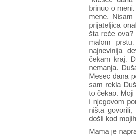
brinuo o meni. 
mene. Nisam i
prijateljica on
šta reče ova? 
malom prstu
najnevinija 
čekam kraj. Do
nemanja. Duša
Mesec dana po
sam rekla Duš
to čekao. Moji 
i njegovom por
ništa govorili
došli kod mojih
Mama je naprav