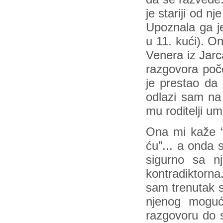
je stariji od 
Upoznala ga je
u 11. kući). On
Venera iz Jar
razgovora poč
je prestao da
odlazi sam na 
mu roditelji umr
Ona mi kaže 
ću”... a onda 
sigurno sa n
kontradiktorna
sam trenutak s
njenog moguć
razgovoru do 