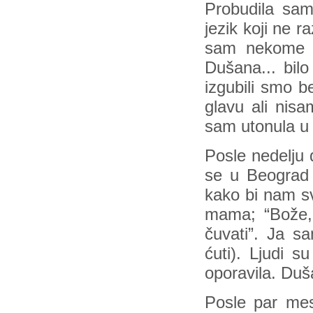
Probudila sam
jezik koji ne 
sam nekome n
Dušana... bil
izgubili smo b
glavu ali nis
sam utonula u 
Posle nedelju 
se u Beograd 
kako bi nam sv
mama; “Bože,
čuvati”. Ja s
ćuti). Ljudi 
oporavila. Du
Posle par mes