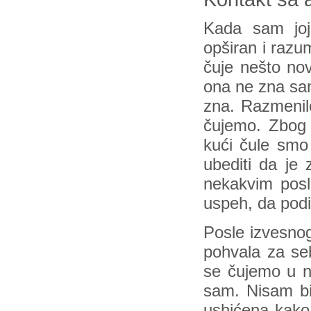
Kada sam joj 
opširan i razum
čuje nešto nov
ona ne zna sam
zna. Razmenile
čujemo. Zbog 
kući čule smo
ubediti da je 
nekakvim poslo
uspeh, da po
Posle izvesno
pohvala za se
se čujemo u n
sam. Nisam bi
ushićena kako 