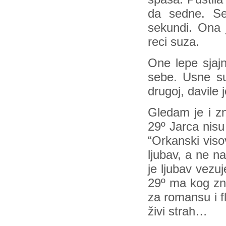
da sedne. Se
sekundi. Ona j
reci suza.
One lepe sjajn
sebe. Usne su 
drugoj, davile 
Gledam je i zn
29º Jarca nisu
“Orkanski viso
ljubav, a ne n
je ljubav vezu
29º ma kog zn
za romansu i fl
živi strah…