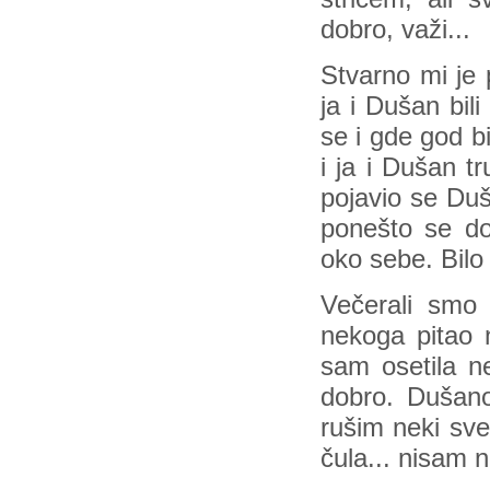
dobro, važi...
Stvarno mi je 
ja i Dušan bil
se i gde god bi
i ja i Dušan 
pojavio se Duš
ponešto se do
oko sebe. Bilo
Večerali smo 
nekoga pitao 
sam osetila ne
dobro. Dušano
rušim neki sve
čula... nisam ni