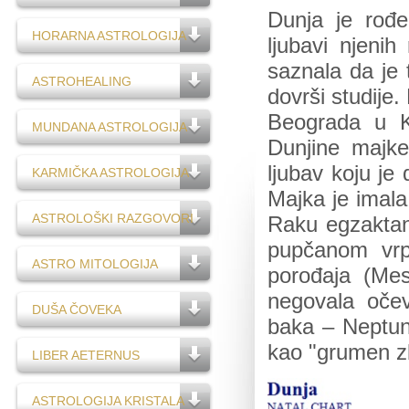
Dunja je rođe
HORARNA ASTROLOGIJA
ljubavi njenih
saznala da je 
ASTROHEALING
dovrši studije.
Beograda u K
MUNDANA ASTROLOGIJA
Dunjine majke
ljubav koju je
KARMIČKA ASTROLOGIJA
Majka je imala
ASTROLOŠKI RAZGOVORI
Raku egzaktan 
pupčanom vrp
ASTRO MITOLOGIJA
porođaja (Me
negovala oče
DUŠA ČOVEKA
baka – Neptun, 
kao "grumen zl
LIBER AETERNUS
ASTROLOGIJA KRISTALA