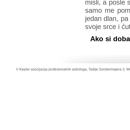
misli, a posle
samo me pomil
jedan dlan, pa
svoje srce i ćut
Ako si dobar
© Kepler asocijacija profesionalnih astrologa, Tadije Sondermajera 3, W