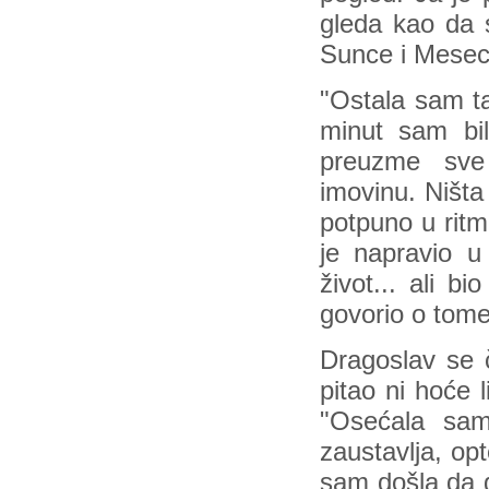
gleda kao da s
Sunce i Mesec i
"Ostala sam ta
minut sam bi
preuzme sve
imovinu. Ništa 
potpuno u ritm
je napravio u
život... ali b
govorio o tome
Dragoslav se č
pitao ni hoće li
"Osećala sam
zaustavlja, op
sam došla da 