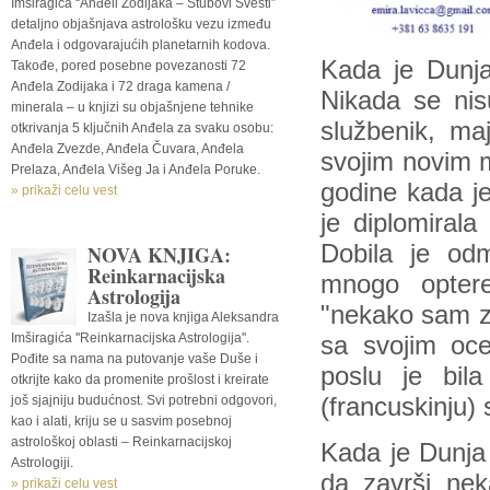
Imširagića “Anđeli Zodijaka – Stubovi Svesti”
detaljno objašnjava astrološku vezu između
Anđela i odgovarajućih planetarnih kodova.
Kada je Dunja 
Takođe, pored posebne povezanosti 72
Anđela Zodijaka i 72 draga kamena /
Nikada se nis
minerala – u knjizi su objašnjene tehnike
službenik, ma
otkrivanja 5 ključnih Anđela za svaku osobu:
Anđela Zvezde, Anđela Čuvara, Anđela
svojim novim m
Prelaza, Anđela Višeg Ja i Anđela Poruke.
godine kada je
» prikaži celu vest
je diplomira
Dobila je odm
NOVA KNJIGA:
Reinkarnacijska
mnogo optere
Astrologija
"nekako sam zn
Izašla je nova knjiga Aleksandra
Imširagića ''Reinkarnacijska Astrologija''.
sa svojim oce
Pođite sa nama na putovanje vaše Duše i
poslu je bil
otkrijte kako da promenite prošlost i kreirate
još sjajniju budućnost. Svi potrebni odgovori,
(francuskinju) 
kao i alati, kriju se u sasvim posebnoj
astrološkoj oblasti – Reinkarnacijskoj
Kada je Dunja 
Astrologiji.
da završi nek
» prikaži celu vest