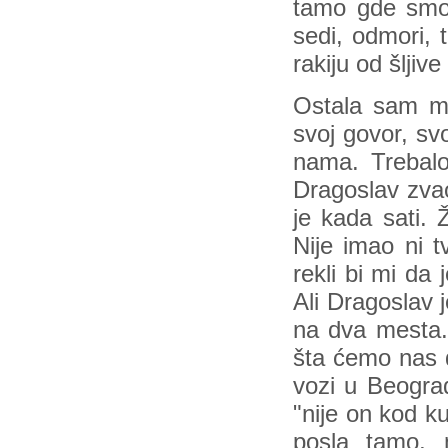
tamo gde smo s
sedi, odmori, 
rakiju od šljive
Ostala sam me
svoj govor, sv
nama. Trebalo
Dragoslav zvao
je kada sati.
Nije imao ni t
rekli bi mi da
Ali Dragoslav 
na dva mesta.
šta ćemo nas d
vozi u Beogra
"nije on kod k
posla tamo, 