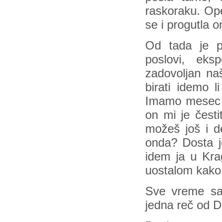
raskoraku. Ope
se i progutla 
Od tada je p
poslovi, eks
zadovoljan na
birati idemo li
Imamo mesec d
on mi je čest
možeš još i de
onda? Dosta j
idem ja u Kra
uostalom kako 
Sve vreme sa
jedna reč od 