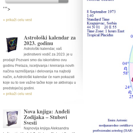
'">
» prikaži celu vest
Astrološki kalendar za
2023. godinu
Astrološki kalendar, vaš
jedinstveni vodič za 2023. je u
prodaji! Pozvani smo da iskoristimo ovu
godinu Prelaza, isceljivanja i kreiranja novih
načina razmišljanja i delovanja na najbolji
način, a Astrološki kalendar će nam pokazati
koje su to sve važne tačke koje se aktiviraju u
predstojećoj godini.
» prikaži celu vest
Nova knjiga: Anđeli
Zodijaka – Stubovi
Svesti
Najnovija knjiga Aleksandra