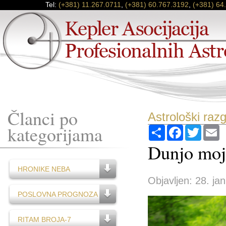
Tel:
(+381) 11.267.0711
,
(+381) 60.767.3192
,
(+381) 64
Članci po
Astrološki raz
kategorijama
Podijeli
Facebook
Twitter
E
Dunjo moj
HRONIKE NEBA
Objavljen: 28. ja
POSLOVNA PROGNOZA
RITAM BROJA-7