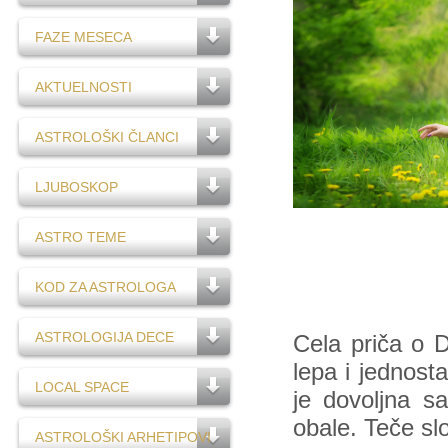
FAZE MESECA
AKTUELNOSTI
ASTROLOŠKI ČLANCI
LJUBOSKOP
ASTRO TEME
KOD ZA ASTROLOGA
ASTROLOGIJA DECE
Cela priča o D
lepa i jednost
LOCAL SPACE
je dovoljna s
obale. Teče sl
ASTROLOŠKI ARHETIPOVI