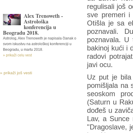
regulisali još 
sve premeri i 
Alex Trenoweth -
Astrološka
Otišla je sa 
konferencija u
poznavali. D
Beogradu 2018.
poznavala. U 
Astrolog, Alex Trenoweth je napisala članak o
svom iskustvu na astrološkoj konferenciji u
bakinoj kući i
Beogradu, u martu 2018.
radovi potraja
» prikaži celu vest
javi ocu.
» prikaži još vesti
Uz put je bila
pomišljala na 
seoskom prod
(Saturn u Raku
dođeš u zaviča
Lav, a Sunce 
"Dragoslave, je