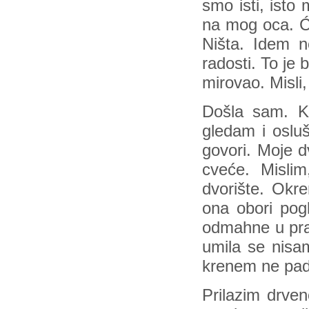
smo isti, isto 
na mog oca. Ću
Ništa. Idem n
radosti. To je
mirovao. Misli,
Došla sam. K
gledam i osluš
govori. Moje d
cveće. Mislim
dvorište. Okr
ona obori pog
odmahne u pra
umila se nisa
krenem ne pade
Prilazim drveno