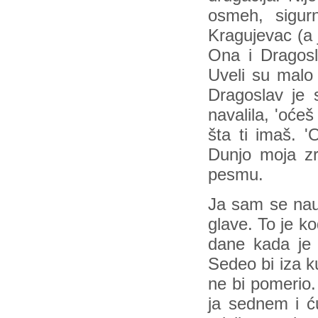
osmeh, sigur
Kragujevac (a 
Ona i Dragosl
Uveli su malo 
Dragoslav je 
navalila, 'oćeš
šta ti imaš. '
Dunjo moja zr
pesmu.
Ja sam se nauč
glave. To je k
dane kada je 
Sedeo bi iza k
ne bi pomerio.
ja sednem i ć