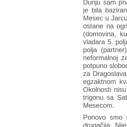
Dunju sam prv
je bila bazira
Mesec u Jarcu 
ostane na ogn
(domovina, ku
vladara 5. pol
polja (partne
neformalnoj z
potpuno slobod
za Dragoslava 
egzaktnom kva
Okolnosti nisu
trigonu sa Sa
Mesecom.
Ponovo smo s
drugačija. Nij