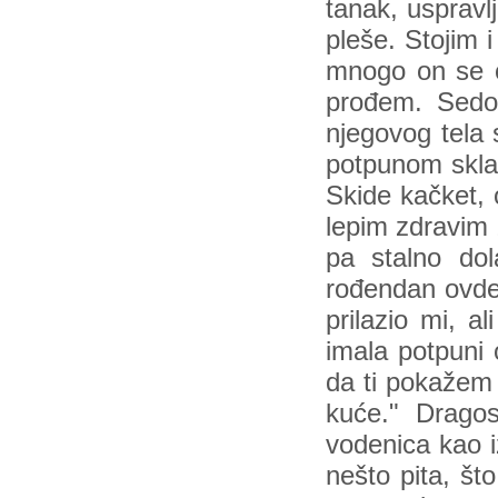
tanak, uspravl
pleše. Stojim 
mnogo on se o
prođem. Sedo
njegovog tela
potpunom sklad
Skide kačket, 
lepim zdravim z
pa stalno dol
rođendan ovde
prilazio mi, a
imala potpuni
da ti pokažem
kuće." Dragos
vodenica kao i
nešto pita, št