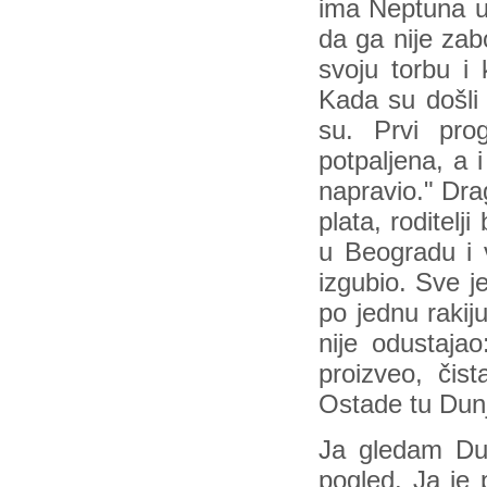
ima Neptuna u 
da ga nije zab
svoju torbu i 
Kada su došli 
su. Prvi pro
potpaljena, a
napravio." Dra
plata, roditelj
u Beogradu i v
izgubio. Sve j
po jednu rakiju
nije odustaja
proizveo, čis
Ostade tu Dun
Ja gledam Dunj
pogled. Ja je 