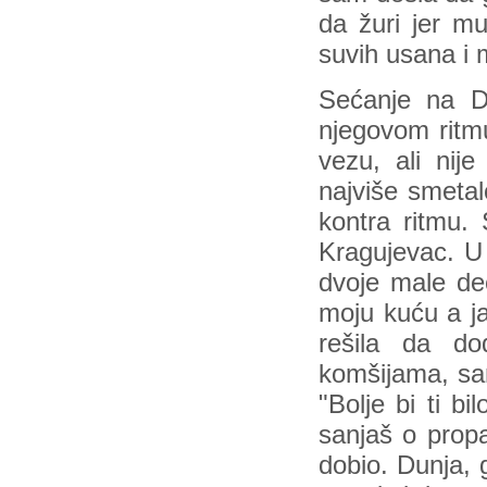
da žuri jer m
suvih usana i 
Sećanje na Dr
njegovom ritm
vezu, ali nij
najviše smetal
kontra ritmu.
Kragujevac. U 
dvoje male de
moju kuću a j
rešila da d
komšijama, sam
"Bolje bi ti b
sanjaš o prop
dobio. Dunja, 