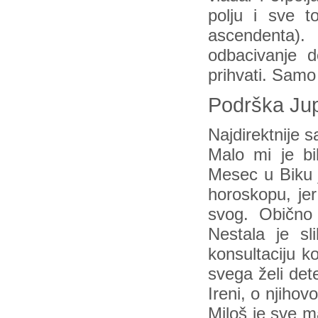
polju i sve 
ascendenta)
odbacivanje 
prihvati. Samo
Podrška Jup
Najdirektnije s
Malo mi je bil
Mesec u Biku 
horoskopu, jer
svog. Obično 
Nestala je s
konsultaciju k
svega želi det
Ireni, o njihov
Miloš je sve m