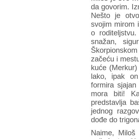
da govorim. Iz
Nešto je otvo
svojim mirom 
o roditeljstvu
snažan, sigu
Škorpionskom
začeću i mestu
kuće (Merkur) 
lako, ipak o
formira sjaja
mora biti! K
predstavlja b
jednog razgov
dođe do trigon
Naime, Miloš