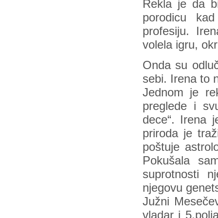
Rekla je da b
porodicu ka
profesiju. Ire
volela igru, ok
Onda su odluči
sebi. Irena to 
Jednom je rek
preglede i sv
dece“. Irena j
priroda je tra
poštuje astrol
Pokušala sa
suprotnosti n
njegovu genets
Južni Mesečev 
vladar i 5.pol