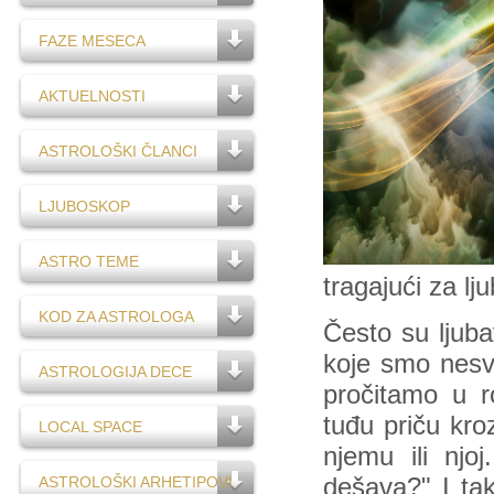
FAZE MESECA
AKTUELNOSTI
ASTROLOŠKI ČLANCI
LJUBOSKOP
ASTRO TEME
tragajući za l
KOD ZA ASTROLOGA
Često su ljuba
koje smo nesve
ASTROLOGIJA DECE
pročitamo u r
tuđu priču kro
LOCAL SPACE
njemu ili njo
ASTROLOŠKI ARHETIPOVI
dešava?" I ta