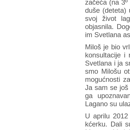
začeća (na 3º 
duše (deteta) u
svoj život l
objasnila. Dog
im Svetlana as
Miloš je bio v
konsultacije 
Svetlana i ja 
smo Milošu ot
mogućnosti za
Ja sam se još
ga upoznavan
Lagano su ulaz
U aprilu 2012
kćerku. Dali 