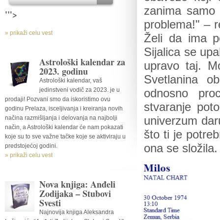
zanima samo p
'">
problema!" – r
» prikaži celu vest
Želi da ima p
Sijalica se upa
Astrološki kalendar za
upravo taj. M
2023. godinu
Svetlanina ob
Astrološki kalendar, vaš
jedinstveni vodič za 2023. je u
odnosno proc
prodaji! Pozvani smo da iskoristimo ovu
stvaranje poto
godinu Prelaza, isceljivanja i kreiranja novih
načina razmišljanja i delovanja na najbolji
univerzum daru
način, a Astrološki kalendar će nam pokazati
što ti je potr
koje su to sve važne tačke koje se aktiviraju u
ona se složila.
predstojećoj godini.
» prikaži celu vest
Nova knjiga: Anđeli
Zodijaka – Stubovi
Svesti
Najnovija knjiga Aleksandra