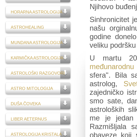
Njihovo buđenj
HORARNA ASTROLOGIJA
Sinhronicitet 
našu orginaln
ASTROHEALING
godine donelo
MUNDANA ASTROLOGIJA
veliku podršk
U martu 20
KARMIČKA ASTROLOGIJA
međunarodnu a
ASTROLOŠKI RAZGOVORI
sfera". Bila s
astrolog,
Sve
ASTRO MITOLOGIJA
zajedničko ist
smo sate, dan
DUŠA ČOVEKA
astroloških s
me je jedan 
LIBER AETERNUS
Razmišljala 
obaveze koji 
ASTROLOGIJA KRISTALA