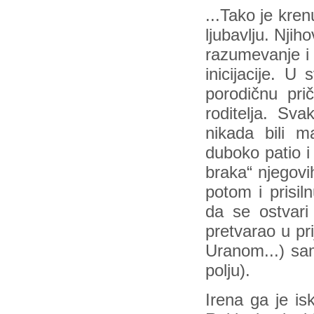
...Tako je kren
ljubavlju. Njih
razumevanje i 
inicijacije. U
porodičnu pri
roditelja. Sv
nikada bili m
duboko patio i
braka“ njegovih
potom i prisiln
da se ostvar
pretvarao u pri
Uranom...) sa
polju).
Irena ga je is