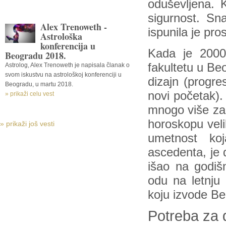
oduševljena. 
sigurnost. Sna
Alex Trenoweth -
ispunila je pro
Astrološka
konferencija u
Kada je 2000.
Beogradu 2018.
fakultetu u Be
Astrolog, Alex Trenoweth je napisala članak o
svom iskustvu na astrološkoj konferenciji u
dizajn (progr
Beogradu, u martu 2018.
novi početak).
» prikaži celu vest
mnogo više zan
horoskopu velik
» prikaži još vesti
umetnost koj
ascedenta, je 
išao na godišn
odu na letnju
koju izvode Be
Potreba za 