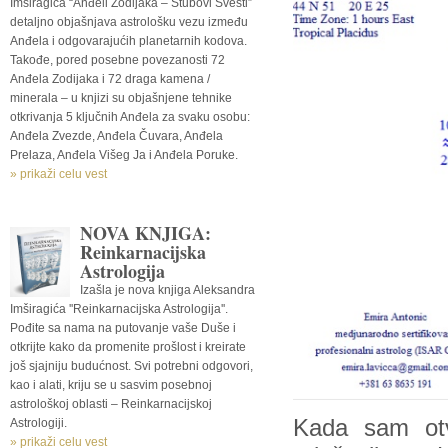
Imširagića “Anđeli Zodijaka – Stubovi Svesti”
detaljno objašnjava astrološku vezu između
Anđela i odgovarajućih planetarnih kodova.
Takođe, pored posebne povezanosti 72
Anđela Zodijaka i 72 draga kamena /
minerala – u knjizi su objašnjene tehnike
otkrivanja 5 ključnih Anđela za svaku osobu:
Anđela Zvezde, Anđela Čuvara, Anđela
Prelaza, Anđela Višeg Ja i Anđela Poruke.
» prikaži celu vest
NOVA KNJIGA:
Reinkarnacijska
Astrologija
Izašla je nova knjiga Aleksandra
Imširagića ''Reinkarnacijska Astrologija''.
Pođite sa nama na putovanje vaše Duše i
otkrijte kako da promenite prošlost i kreirate
još sjajniju budućnost. Svi potrebni odgovori,
kao i alati, kriju se u sasvim posebnoj
astrološkoj oblasti – Reinkarnacijskoj
Kada sam otv
Astrologiji.
» prikaži celu vest