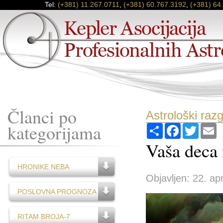
Tel:
(+381) 11.267.0711
,
(+381) 60.767.3192
,
(+381) 64
Članci po
Astrološki raz
kategorijama
Podijeli
Facebook
Twitter
E
Vaša deca
HRONIKE NEBA
Objavljen: 22. apr
POSLOVNA PROGNOZA
RITAM BROJA-7