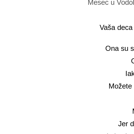
Mesec u Vodoli
Vaša deca n
Ona su s
Ia
Možete i
Jer d