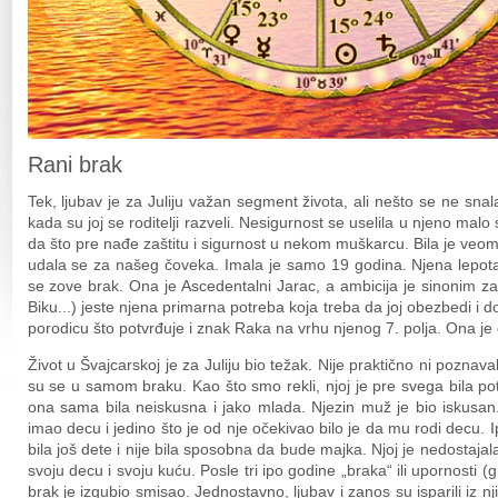
Rani brak
Tek, ljubav je za Juliju važan segment života, ali nešto se ne snal
kada su joj se roditelji razveli. Nesigurnost se uselila u njeno malo 
da što pre nađe zaštitu i sigurnost u nekom muškarcu. Bila je veo
udala se za našeg čoveka. Imala je samo 19 godina. Njena lepota i
se zove brak. Ona je Ascedentalni Jarac, a ambicija je sinonim z
Biku...) jeste njena primarna potreba koja treba da joj obezbedi i do
porodicu što potvrđuje i znak Raka na vrhu njenog 7. polja. Ona je o
Život u Švajcarskoj je za Juliju bio težak. Nije praktično ni pozna
su se u samom braku. Kao što smo rekli, njoj je pre svega bila potr
ona sama bila neiskusna i jako mlada. Njezin muž je bio iskusan
imao decu i jedino što je od nje očekivao bilo je da mu rodi decu. 
bila još dete i nije bila sposobna da bude majka. Njoj je nedostajala
svoju decu i svoju kuću. Posle tri ipo godine „braka“ ili upornosti
brak je izgubio smisao. Jednostavno, ljubav i zanos su isparili iz 