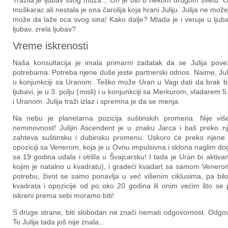
Tražila je ljubav svog muža... On je bio u nekom drugom svetu. Ot
muškarac ali nestala je ona čarolija koja hrani Juliju. Julija ne mož
može da laže oca svog sina! Kako dalje? Mlada je i veruje u ljuba
ljubav, zrela ljubav?
Vreme iskrenosti
Naša konsultacija je imala primarni zadatak da se Julija pov
potrebama. Potreba njene duše jeste partnerski odnos. Naime, Juli
u konjunkciji sa Uranom. Teško može Uran u Vagi dati da brak b
ljubavi, je u 3. polju (misli) i u konjunkciji sa Merkurom, vladarem 5
i Uranom. Julija traži izlaz i spremna je da se menja.
Na nebu je planetarna pozicija suštinskih promena. Nije vi
neminovnost! Julijin Ascendent je u znaku Jarca i baš preko nj
zahteva suštinsku i dubinsku promenu. Uskoro će preko njene V
opoziciji sa Venerom, koja je u Ovnu impulsivna i sklona naglim 
sa 19 godina udala i otišla u Švajcarsku! I tada je Uran bi aktiv
kojim je natalno u kvadratu), i gradeći kvadart sa samom Vener
potrebu, život se samo ponavlja u već višenim ciklusima, pa bil
kvadrata i opozicije od po oko 20 godina ili onim većim što se p
iskreni prema sebi moramo biti!
S druge strane, biti slobodan ne znači nemati odgovornost. Odgov
To Julija tada još nije znala...