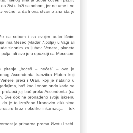
ac njenog sina je dobar čovek i pažljiv
e da živi u laži sa sobom, jer ne ume i ne
v večnu, a da li ona stvarno zna šta je
eže sa sobom i sa svojim autentičnim
ja ima Mesec (vladar 7.polja) u Vagi ali
ude sinonim za ljubav. Venera, planeta
. polja, ali sve je u opoziciji sa Mesecom
še pitanje „hoćeš – nećeš“ – ovo je
enog Ascendenta tranzitira Pluton koji
enere preći i Uran, koji je natalno u
događajima, baš kao i onom onda kada se
an prelaeći joj baš preko Ascendenta (sa
om. Sve dok ne pronađeno svoju iskrenu
o da je to izraženo Uranovim ciklusima
rostiru kroz nekoliko inkarnacija – tek
ornost je primarna prema životu i sebi.