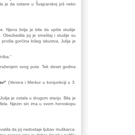
ala je da ostane u Švajcarskoj još neko
e. Njena želja je bila da upiše studije
 Obezbedila joj je smeštaj i studije su
prošla gorčina lošeg iskustva, Julija je
drška.“
traženjem svog puta. Tek deset godina
av!“
(Venera i Merkur u konjunkciji u 3.
Julija je ostala u drugom stanju. Bila je
nđela. Njezin sin ima u svom horoskopu
hvatila da joj nedostaje ljubav muškarca.