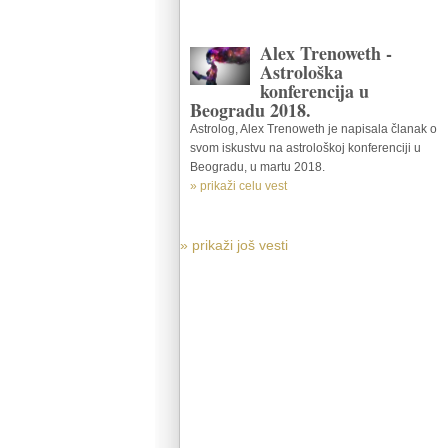
Alex Trenoweth -
Astrološka
konferencija u
Beogradu 2018.
Astrolog, Alex Trenoweth je napisala članak o
svom iskustvu na astrološkoj konferenciji u
Beogradu, u martu 2018.
» prikaži celu vest
» prikaži još vesti