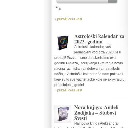
'">
» prikaži celu vest
Astrološki kalendar za
2023. godinu
Astrološki kalendar, vaš
jedinstveni vodič za 2023. je u
prodaji! Pozvani smo da iskoristimo ovu
godinu Prelaza, isceljivanja i kreiranja novih
načina razmišljanja i delovanja na najbolji
način, a Astrološki kalendar će nam pokazati
koje su to sve važne tačke koje se aktiviraju u
predstojećoj godini.
» prikaži celu vest
Nova knjiga: Anđeli
Zodijaka – Stubovi
Svesti
Najnovija knjiga Aleksandra