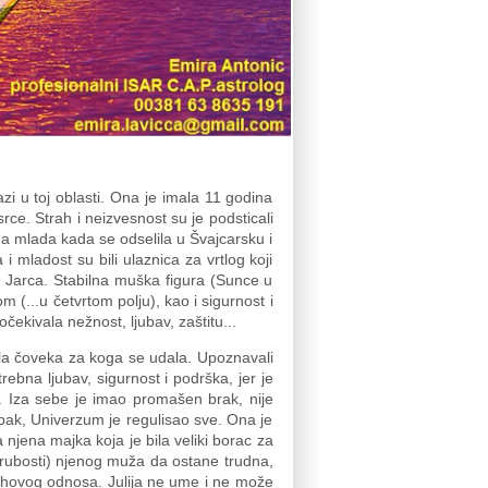
azi u toj oblasti. Ona je imala 11 godina
srce. Strah i neizvesnost su je podsticali
ma mlada kada se odselila u Švajcarsku i
 mladost su bili ulaznica za vrtlog koji
a Jarca. Stabilna muška figura (Sunce u
m (...u četvrtom polju), kao i sigurnost i
čekivala nežnost, ljubav, zaštitu...
vala čoveka za koga se udala. Upoznavali
ebna ljubav, sigurnost i podrška, jer je
. Iza sebe je imao promašen brak, nije
Ipak, Univerzum je regulisao sve. Ona je
 njena majka koja je bila veliki borac za
 (grubosti) njenog muža da ostane trudna,
njihovog odnosa. Julija ne ume i ne može