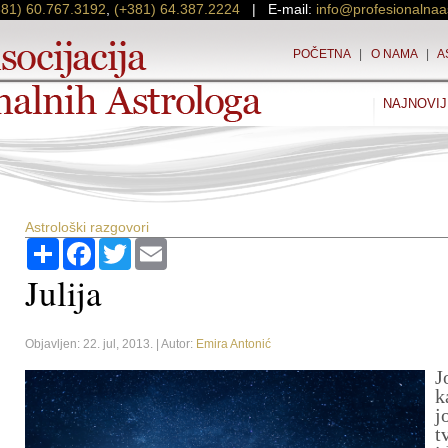
381) 60.767.3192
,
(+381) 64.387.2224
| E-mail:
info@profesionalnaa
POČETNA
|
O NAMA
|
A
NAJNOVIJ
Astrološki razgovori
Podijeli
Facebook
Twitter
Email
Julija
Objavljen: 22. jul, 2013. | Autor:
Emira Antonić
J
k
j
t