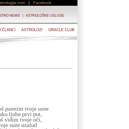
strologija.com
|
Facebook
STRO NEWS
|
ASTROLOŠKE USLUGE
I ČLANCI
ASTROLOZI
ORACLE CLUB
oš pamtim tvoje usne
ako ljube prvi put,
oš vidim tvoje oči,
voje suze uzalud