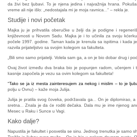
da živi bez ljubavi. To je njena jedina i najvažnija hrana. Pokuš
vreme ali nije išlo: „nedostajala mi je moja ravnica...“ – rekla je.
Studije i novi početak
Majka ju je prihvatila oberučke u želji da je podigne i regeneriš
književnosti u Novom Sadu. Majka je i to učinila za svoju kćerku.
počele 1997. godine. Taman kada je krenula sa ispitima i kada je 
razvila prijateljstvo sa svojim kolegom sa fakulteta.
„Bili smo samo prijatelji. Volela sam ga, a on je bio dobar drug i po
Ovaj život između dva braka bio je popunjen radom, učenjem i 
kasnije započela je vezu sa ovim kolegom sa fakulteta!
“Tako se ja iz mesta zainteresujem za nekog i mislim – to je ljub
polju u Ovnu) – kaže moja Julija.
Julija je pratila svog čoveka, podržavala ga... On je diplomirao, a 
sretna... Znala je da će roditi dečaka. Dala mu je ime njenog a
Mesec u Raku i Sunce u Vagi.
Kako dalje?
Napustila je fakultet i posvetila se sinu. Jednog trenutka je samo s