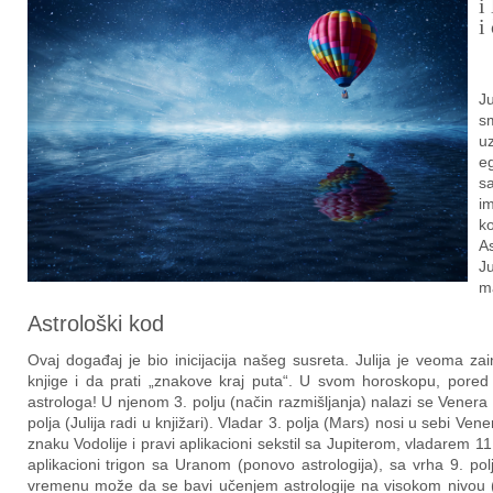
i
i
Ju
s
u
eg
sa
i
k
A
Ju
ma
Astrološki kod
Ovaj događaj je bio inicijacija našeg susreta. Julija je veoma zai
knjige i da prati „znakove kraj puta“. U svom horoskopu, pored l
astrologa! U njenom 3. polju (način razmišljanja) nalazi se Vener
polja (Julija radi u knjižari). Vladar 3. polja (Mars) nosi u sebi Ven
znaku Vodolije i pravi aplikacioni sekstil sa Jupiterom, vladarem 11.
aplikacioni trigon sa Uranom (ponovo astrologija), sa vrha 9. polj
vremenu može da se bavi učenjem astrologije na visokom nivou (9.