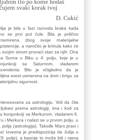
 ljubim tlo po kome hodaš
 čujem svaki korak tvoj
D. Cukić
lija je bila u fazi razvoda braka kada
mo se prvi put čule. Bila je prilično
znemirena zbog svoje materijalne
zistencije, a naročito je brinula kako će
 svojim sinom pronaći stan za njih. Ona
ma Sunce u Biku u 4. polju, koje je u
onjunkciji sa Saturnom, vladarem
scendenta. Bilo je očigledno da je
lijina svest usmerena na dom i brigu za
terijalnu sigurnost.
nteresovana za astrologiju. Voli da čita
jubavi prema astrologiji, ima i kod za
a u konjunkciji sa Merkurom, vladarem 6.
eru i Merkura i nalazi se u prvom polju, u
 polja (astrologija). Takođe Mars pravi i
a! Izvesna je predispozicija da Julija u
 polje), a kasnije to može biti i njena