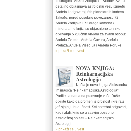
Imširagića “Anđeli Zodijaka – Stubovi Svesti”
detaljno objašnjava astrološku vezu između
Anđela i odgovarajućih planetarnih kodova.
Takođe, pored posebne povezanosti 72
Anđela Zodijaka i 72 draga kamena /
minerala – u knjizi su objašnjene tehnike
otkrivanja 5 ključnih Anđela za svaku osobu:
Anđela Zvezde, Anđela Čuvara, Anđela
Prelaza, Anđela Višeg Ja i Anđela Poruke.
» prikaži celu vest
NOVA KNJIGA:
Reinkarnacijska
Astrologija
Izašla je nova knjiga Aleksandra
Imširagića ''Reinkarnacijska Astrologija''.
Pođite sa nama na putovanje vaše Duše i
otkrijte kako da promenite prošlost i kreirate
još sjajniju budućnost. Svi potrebni odgovori,
kao i alati, kriju se u sasvim posebnoj
astrološkoj oblasti – Reinkarnacijskoj
Astrologiji.
» prikaži celu vest