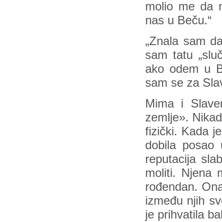
molio me da 
nas u Beču.“
„Znala sam da
sam tatu „sluč
ako odem u Be
sam se za Sla
Mima i Slave
zemlje». Nikad
fizički. Kada 
dobila posao u
reputacija sla
moliti. Njena 
rođendan. Onak
između njih sv
je prihvatila ba