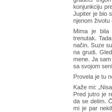
konjunkciju pre
Jupiter je bio
njenom životu 
Mima je bila
trenutak. Tada
način. Suze su 
na grudi. Gled
mene. Ja sam 
sa svojom senk
Provela je tu n
Kaže mi: „Nisa
Pred jutro je 
da se delim. Č
mi je par neki