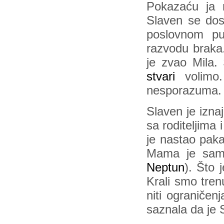
Pokazaću ja n
Slaven se dos
poslovnom pu
razvodu braka.
je zvao Mila.
stvari
volimo.
nesporazuma.
Slaven je izna
sa roditeljima
je nastao paka
Mama je samo
Neptun
). Što 
Krali smo tren
niti ograničen
saznala da je 