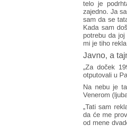
telo je podrh
zajedno. Ja sa
sam da se tat
Kada sam došl
potrebu da jo
mi je tiho rekl
Javno, a taj
„Za doček 199
otputovali u Pa
Na nebu je ta
Venerom (ljuba
„Tati sam rekl
da će me proval
od mene dvade