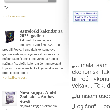
'">
» prikaži celu vest
Astrološki kalendar za
2023. godinu
Astrološki kalendar, vaš
jedinstveni vodič za 2023. je u
prodaji! Pozvani smo da iskoristimo ovu
godinu Prelaza, isceljivanja i kreiranja novih
načina razmišljanja i delovanja na najbolji
način, a Astrološki kalendar će nam pokazati
„...Imala sam
koje su to sve važne tačke koje se aktiviraju u
ekonomski faku
predstojećoj godini.
bi reći «kont
» prikaži celu vest
veka»... Tek, 
Nova knjiga: Anđeli
„Ja nisam osob
Zodijaka – Stubovi
Svesti
„Logično“ – p
Najnovija knjiga Aleksandra