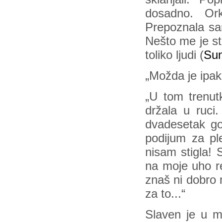
dosadno. Or
Prepoznala sa
Nešto me je st
toliko ljudi (
Sun
„Možda je ipak
„U tom trenu
držala u ruci.
dvadesetak g
podijum za pl
nisam stigla!
na moje uho re
znaš ni dobro n
za to...“
Slaven je u m