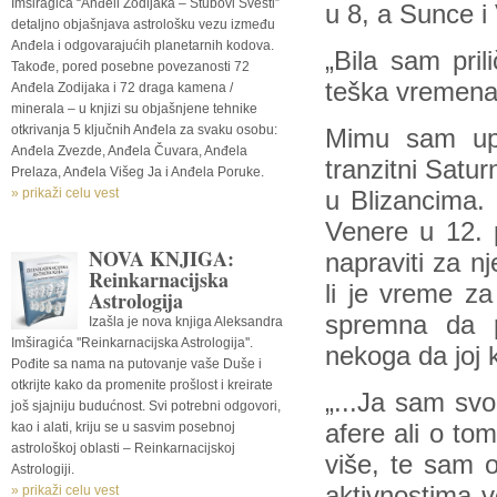
Imširagića “Anđeli Zodijaka – Stubovi Svesti”
u 8, a Sunce i
detaljno objašnjava astrološku vezu između
Anđela i odgovarajućih planetarnih kodova.
„Bila sam pril
Takođe, pored posebne povezanosti 72
teška vremena 
Anđela Zodijaka i 72 draga kamena /
minerala – u knjizi su objašnjene tehnike
otkrivanja 5 ključnih Anđela za svaku osobu:
Mimu sam upo
Anđela Zvezde, Anđela Čuvara, Anđela
tranzitni Satur
Prelaza, Anđela Višeg Ja i Anđela Poruke.
» prikaži celu vest
u Blizancima.
Venere u 12. p
NOVA KNJIGA:
napraviti za n
Reinkarnacijska
li je vreme za
Astrologija
spremna da p
Izašla je nova knjiga Aleksandra
Imširagića ''Reinkarnacijska Astrologija''.
nekoga da joj k
Pođite sa nama na putovanje vaše Duše i
otkrijte kako da promenite prošlost i kreirate
„...Ja sam sv
još sjajniju budućnost. Svi potrebni odgovori,
kao i alati, kriju se u sasvim posebnoj
afere ali o to
astrološkoj oblasti – Reinkarnacijskoj
više, te sam o
Astrologiji.
aktivnostima v
» prikaži celu vest