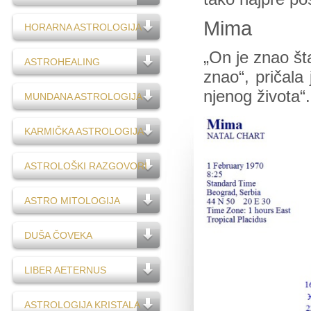
Mima
HORARNA ASTROLOGIJA
„On je znao šta
ASTROHEALING
znao“, pričala
njenog života“.
MUNDANA ASTROLOGIJA
KARMIČKA ASTROLOGIJA
ASTROLOŠKI RAZGOVORI
ASTRO MITOLOGIJA
DUŠA ČOVEKA
LIBER AETERNUS
ASTROLOGIJA KRISTALA