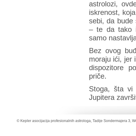
astrolozi, o
iskrenost, koj
sebi, da bude 
– te da tako 
samo nastavlja
Bez ovog buđe
moraju ići, jer
dispozitore p
priče.
Stoga, šta vi
Jupitera završ
© Kepler asocijacija profesionalnih astrologa, Tadije Sondermajera 3, W