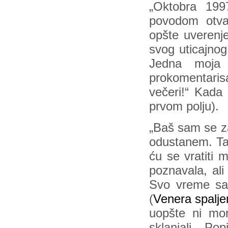
„Oktobra 199
povodom otvar
opšte uverenj
svog uticajnog
Jedna moja 
prokomentarisal
večeri!“ Kada
prvom polju).
„Baš sam se zai
odustanem. Ta
ću se vratiti 
poznavala, ali
Svo vreme sam
(
Venera spalj
uopšte ni mo
sklanjali. P