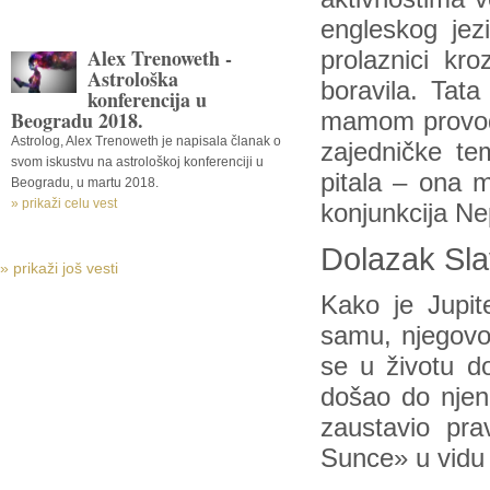
engleskog jez
Alex Trenoweth -
prolaznici kr
Astrološka
boravila. Tata
konferencija u
Beogradu 2018.
mamom provodi
Astrolog, Alex Trenoweth je napisala članak o
zajedničke te
svom iskustvu na astrološkoj konferenciji u
pitala – ona m
Beogradu, u martu 2018.
» prikaži celu vest
konjunkcija Ne
Dolazak Sla
» prikaži još vesti
Kako je Jupit
samu, njegovo 
se u životu d
došao do njene
zaustavio pra
Sunce» u vidu 