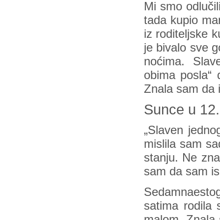
Mi smo odlučil
tada kupio man
iz roditeljske
je bivalo sve 
noćima. Slav
obima posla“ 
Znala sam da i
Sunce u 12.
„Slaven jedno
mislila sam s
stanju. Ne zna
sam da sam isk
Sedamnaestog
satima rodila
malom. Znala s