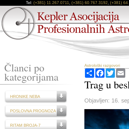
Tel:
(+381) 11.267.0711
,
(+381) 60.767.3192
,
(+381) 64
Članci po
Astrološki razgovori
Podijeli
Facebook
Twitter
E
kategorijama
Trag u bes
HRONIKE NEBA
Objavljen: 16. se
POSLOVNA PROGNOZA
RITAM BROJA-7