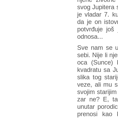
svog Jupitera 
je vladar 7. k
da je on istov
potvrđuje još
odnosa...
Sve nam se u
sebi. Nije li 
oca (Sunce) 
kvadratu sa Ju
slika tog sta
veze, ali mu 
svojim stariji
zar ne? E, ta
unutar porodic
prenosi kao 