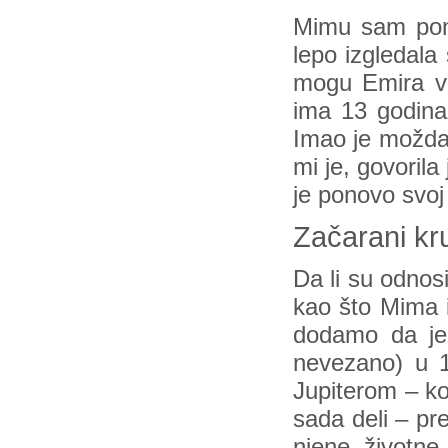
Mimu sam pono
lepo izgledala
mogu Emira vi
ima 13 godina,
Imao je moždan
mi je, govorila
je ponovo svoj
Začarani kr
Da li su odnos
kao što Mima 
dodamo da je 
nevezano) u 12
Jupiterom – koj
sada deli – pre
njene životne