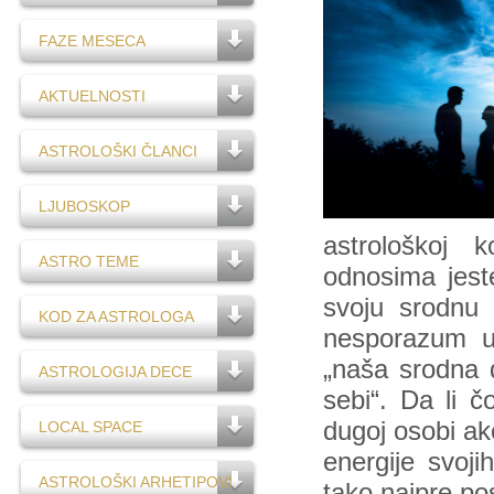
FAZE MESECA
AKTUELNOSTI
ASTROLOŠKI ČLANCI
LJUBOSKOP
astrološkoj 
ASTRO TEME
odnosima jeste
svoju srodnu 
KOD ZA ASTROLOGA
nesporazum u 
„naša srodna 
ASTROLOGIJA DECE
sebi“. Da li 
dugoj osobi ak
LOCAL SPACE
energije svoj
ASTROLOŠKI ARHETIPOVI
tako najpre po