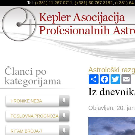
Tel:
(+381) 11.267.0711
,
(+381) 60.767.3192
,
(+381) 64
Članci po
Astrološki raz
kategorijama
Podijeli
Facebook
Twitter
E
Iz dnevnik
HRONIKE NEBA
Objavljen: 20. ja
POSLOVNA PROGNOZA
RITAM BROJA-7