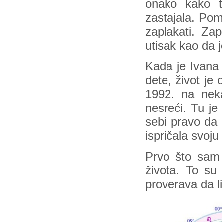
onako kako t
zastajala. Pom
zaplakati. Za
utisak kao da 
Kada je Ivana 
dete, život je
1992. na nek
nesreći. Tu je 
sebi pravo da 
ispričala svoj
Prvo što sam I
života. To su
proverava da l