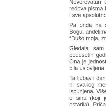
Neverovatan 
redova pisma ko
i sve apsolutn
Pa onda na s
Bogu, anđelima
“Dušo moja, zn
Gledala sam 
pedesetih godi
Ona je jednosta
bila uslovljena
Ta ljubav i dan
ni svakog me
ispunjena. Više
o sinu (koji j
ostarila). Prič