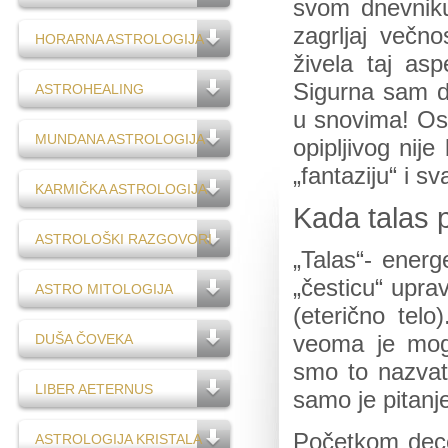
svom dnevniku:
zagrljaj večno
HORARNA ASTROLOGIJA
živela taj asp
Sigurna sam d
ASTROHEALING
u snovima! Osl
MUNDANA ASTROLOGIJA
opipljivog nij
„fantaziju“ i s
KARMIČKA ASTROLOGIJA
Kada talas 
ASTROLOŠKI RAZGOVORI
„Talas“- energ
„česticu“ upra
ASTRO MITOLOGIJA
(eterično telo
DUŠA ČOVEKA
veoma je mog
smo to nazvati
LIBER AETERNUS
samo je pitanj
Početkom dece
ASTROLOGIJA KRISTALA