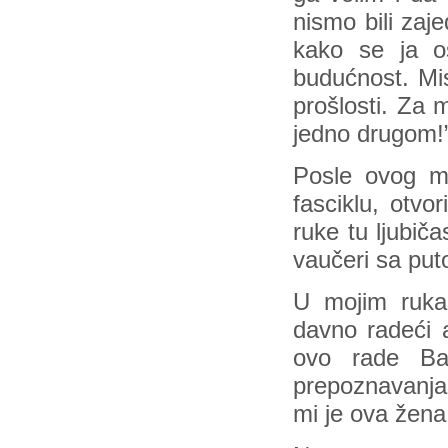
nismo bili zaj
kako se ja o
budućnost. Mis
prošlosti. Za 
jedno drugom!
Posle ovog mo
fasciklu, otvo
ruke tu ljubiča
vaučeri sa put
U mojim ruka
davno radeći a
ovo rade Bah
prepoznavanja.
mi je ova žena