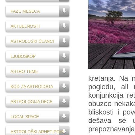
FAZE MESECA
AKTUELNOSTI
ASTROLOŠKI ČLANCI
LJUBOSKOP
ASTRO TEME
kretanja. Na n
pogledu, ali
KOD ZA ASTROLOGA
konjunkcija 
ASTROLOGIJA DECE
obuzeo nekakav
bliskosti i po
LOCAL SPACE
dešava se u
prepoznavanja.
ASTROLOŠKI ARHETIPOVI