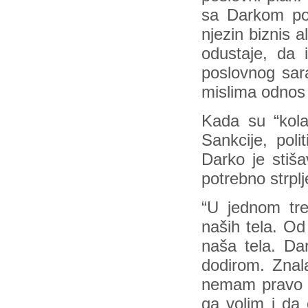
sa Darkom poč
njezin biznis a
odustaje, da 
poslovnog sara
mislima odnos 
Kada su “kola
Sankcije, poli
Darko je stiš
potrebno strplj
“U jednom tr
naših tela. Od
naša tela. Da
dodirom. Zna
nemam pravo n
ga volim i da 