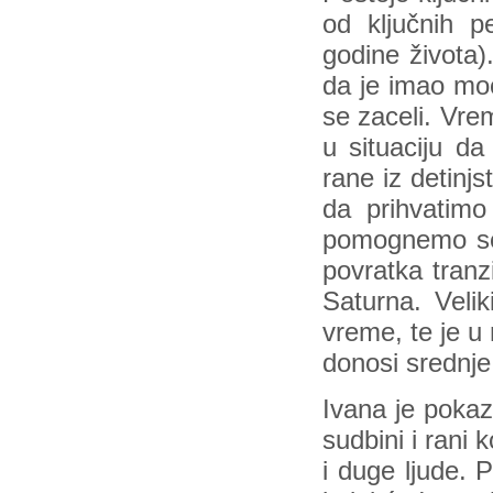
od ključnih p
godine života)
da je imao moć
se zaceli. Vr
u situaciju d
rane iz detinj
da prihvatimo 
pomognemo seb
povratka tranz
Saturna. Velik
vreme, te je u
donosi srednje
Ivana je pokaz
sudbini i rani k
i duge ljude. P