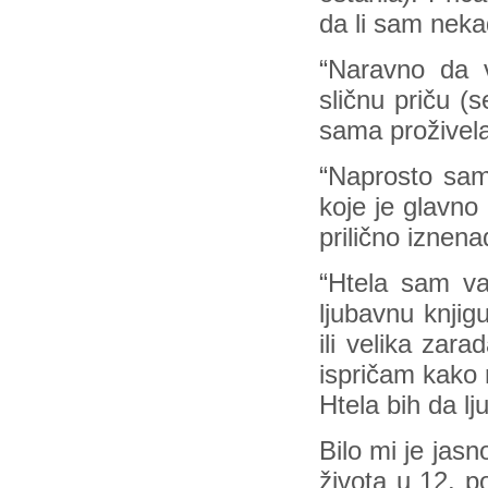
da li sam nekad
“Naravno da v
sličnu priču 
sama proživela
“Naprosto sam
koje je glavno 
prilično iznen
“Htela sam va
ljubavnu knjig
ili velika zar
ispričam kako me
Htela bih da lj
Bilo mi je jas
života u 12. po