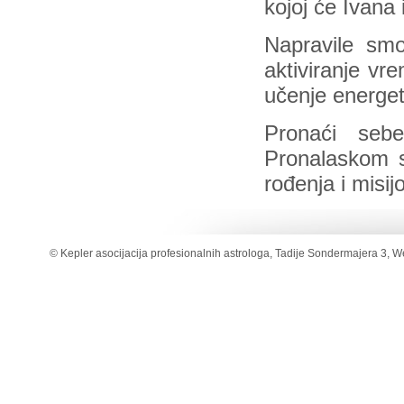
kojoj će Ivana i
Napravile smo
aktiviranje vr
učenje energets
Pronaći seb
Pronalaskom s
rođenja i misij
© Kepler asocijacija profesionalnih astrologa, Tadije Sondermajera 3, W