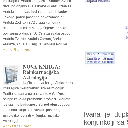
Imširagića “Anđeli Zodijaka – Stubovi Svesti”
detaljno objašnjava astrološku vezu između
Anđela i odgovarajućih planetarnih kodova.
Takođe, pored posebne povezanosti 72
Anđela Zodijaka i 72 draga kamena /
minerala – u knjizi su objašnjene tehnike
otkrivanja 5 ključnih Anđela za svaku osobu:
Anđela Zvezde, Anđela Čuvara, Anđela
Prelaza, Anđela Višeg Ja i Anđela Poruke.
» prikaži celu vest
NOVA KNJIGA:
Reinkarnacijska
Astrologija
Izašla je nova knjiga Aleksandra
Imširagića ''Reinkarnacijska Astrologija''.
Pođite sa nama na putovanje vaše Duše i
otkrijte kako da promenite prošlost i kreirate
još sjajniju budućnost. Svi potrebni odgovori,
kao i alati, kriju se u sasvim posebnoj
Ivana je dupl
astrološkoj oblasti – Reinkarnacijskoj
konjunkciji sa
Astrologiji.
» prikaži celu vest