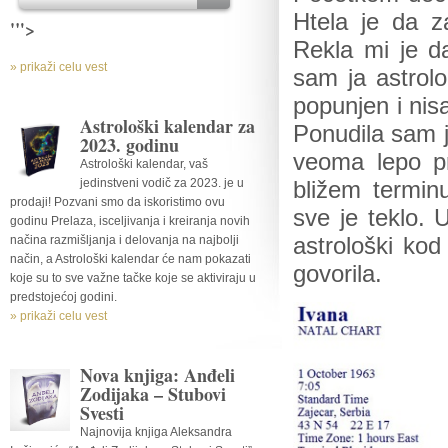
Htela je da za
'">
Rekla mi je d
» prikaži celu vest
sam ja astrolo
popunjen i nis
Astrološki kalendar za
Ponudila sam j
2023. godinu
veoma lepo pr
Astrološki kalendar, vaš
jedinstveni vodič za 2023. je u
bližem termin
prodaji! Pozvani smo da iskoristimo ovu
sve je teklo.
godinu Prelaza, isceljivanja i kreiranja novih
načina razmišljanja i delovanja na najbolji
astrološki kod
način, a Astrološki kalendar će nam pokazati
govorila.
koje su to sve važne tačke koje se aktiviraju u
predstojećoj godini.
» prikaži celu vest
Nova knjiga: Anđeli
Zodijaka – Stubovi
Svesti
Najnovija knjiga Aleksandra