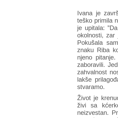
Ivana je završ
teško primila 
je upitala: ”
okolnosti, zar
Pokušala sam 
znaku Riba ko
njeno pitanje
zaboravili. Je
zahvalnost no
lakše prilago
stvaramo.
Život je krenu
živi sa kćer
neizvestan. Pri