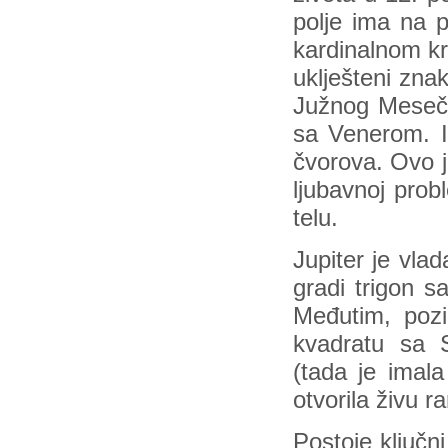
polje ima na p
kardinalnom kr
uklješteni zna
Južnog Meseče
sa Venerom. 
čvorova. Ovo j
ljubavnoj prob
telu.
Jupiter je vlad
gradi trigon s
Međutim, pozi
kvadratu sa 
(tada je imala
otvorila živu r
Postoje ključn