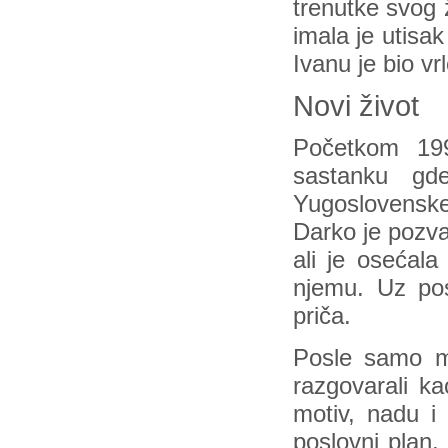
trenutke svog ž
imala je utisa
Ivanu je bio vr
Novi život
Početkom 199
sastanku gd
Yugoslovenske 
Darko je pozva
ali je osećal
njemu. Uz pos
priča.
Posle samo m
razgovarali ka
motiv, nadu i
poslovni plan.