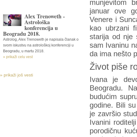
munjevitom b
januar ove g
Alex Trenoweth -
Venere i Sunca
Astrološka
konferencija u
kao ubrzani f
Beogradu 2018.
starija od nje
Astrolog, Alex Trenoweth je napisala članak o
sam Ivaninu na
svom iskustvu na astrološkoj konferenciji u
Beogradu, u martu 2018.
da ima nešto p
» prikaži celu vest
Život piše 
» prikaži još vesti
Ivana je devo
Beogradu. Na
budućim supru
godine. Bili su
je završio stud
Ivanini roditel
porodičnu kuću